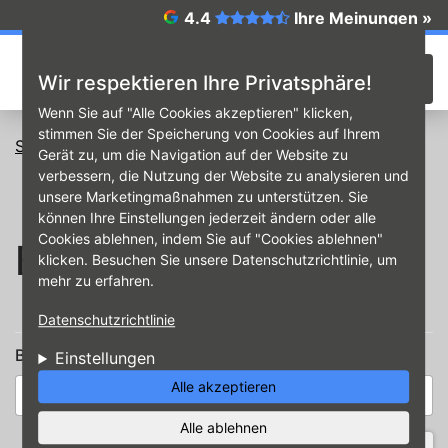
Direkt zum Inhalt
4.4
Ihre Meinungen »
☰
Wir respektieren Ihre Privatsphäre!
Wenn Sie auf "Alle Cookies akzeptieren" klicken,
stimmen Sie der Speicherung von Cookies auf Ihrem
Startseite
Benutzerkonto
Gerät zu, um die Navigation auf der Website zu
Neues Passwort anfordern
verbessern, die Nutzung der Website zu analysieren und
unsere Marketingmaßnahmen zu unterstützen. Sie
können Ihre Einstellungen jederzeit ändern oder alle
Cookies ablehnen, indem Sie auf "Cookies ablehnen"
Benutzerkonto
klicken. Besuchen Sie unsere Datenschutzrichtlinie, um
mehr zu erfahren.
Haupt-Reiter
(aktiver Reite
Anmelden
Neues Passwort anfordern
Datenschutzrichtlinie
Benutzername oder E-Mail-Adresse
*
Einstellungen
Alle akzeptieren
Alle ablehnen