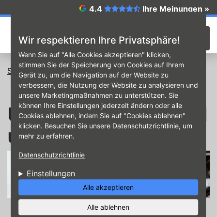
Direkt zum Inhalt
4.4
Ihre Meinungen »
☰
Wir respektieren Ihre Privatsphäre!
Wenn Sie auf "Alle Cookies akzeptieren" klicken,
stimmen Sie der Speicherung von Cookies auf Ihrem
Startseite
Unsere Services rund um Auto & Reifen
Gerät zu, um die Navigation auf der Website zu
verbessern, die Nutzung der Website zu analysieren und
unsere Marketingmaßnahmen zu unterstützen. Sie
können Ihre Einstellungen jederzeit ändern oder alle
Unsere Services rund
Cookies ablehnen, indem Sie auf "Cookies ablehnen"
klicken. Besuchen Sie unsere Datenschutzrichtlinie, um
um Auto & Reifen
mehr zu erfahren.
Datenschutzrichtlinie
Einstellungen
Alle akzeptieren
Alle ablehnen