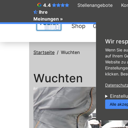
4.4
Stellenangebote
Ko
Ihre
Meinungen »
Shop
Galerie
Re
Wir resp
Direkt zum Inhalt
Wenn Sie au
Startseite
Wuchten
auf Ihrem G
Website zu 
Einstellunge
Wuchten
klicken. Bes
Datenschutzr
Einstell
Alle akze