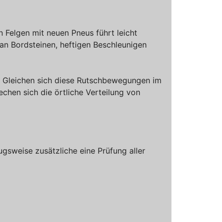
 Felgen mit neuen Pneus führt leicht
an Bordsteinen, heftigen Beschleunigen
e. Gleichen sich diese Rutschbewegungen im
echen sich die örtliche Verteilung von
sweise zusätzliche eine Prüfung aller