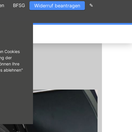
en
BFSG
✎
Widerruf beantragen
on Cookies
ng der
önnen Ihre
es ablehnen"